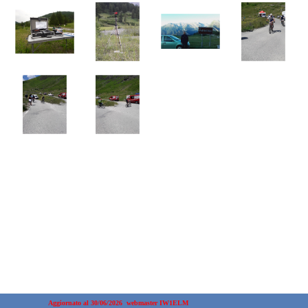
Aggiornato al 30/06/2026  webmaster IW1ELM