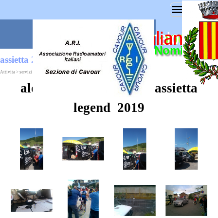
Nominativo 
assietta 2019
Attivita > servizi radio > Assietta
alcune foto del servizio assietta
legend 2019