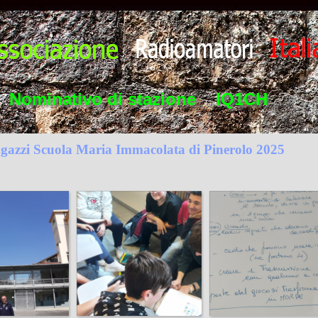
Nominativo di stazione    IQ1CH
gazzi Scuola Maria Immacolata di Pinerolo 2025