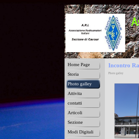
Home Page
Incontro Ra
Storia
Photo galley
Photo galley
Attivita
contatti
Articoli
Sezione
Modi Digitali