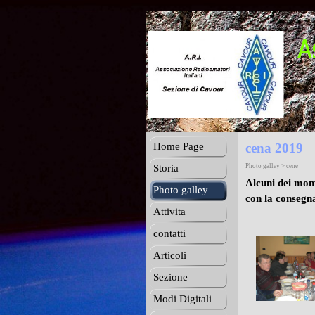
Home Page
cena 2019
Storia
Photo galley > cene
Alcuni dei mom
Photo galley
con la consegn
Attivita
contatti
Articoli
Sezione
Modi Digitali