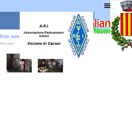
Nominativo 
foto neopatentati
Photo galley