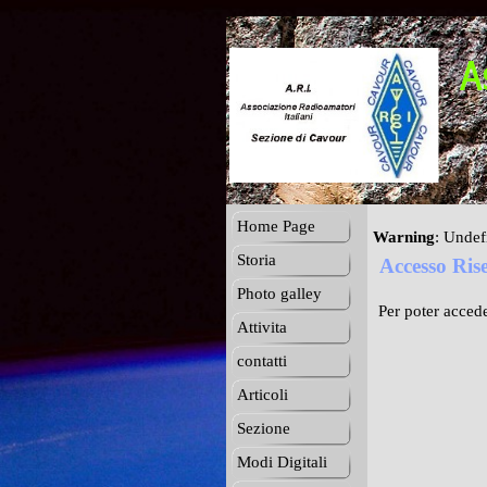
Home Page
Warning
: Undef
Storia
Accesso Ris
Photo galley
Per poter accede
Attivita
contatti
Articoli
Sezione
Modi Digitali