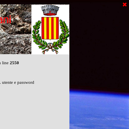
 line
2550
o. utente e password