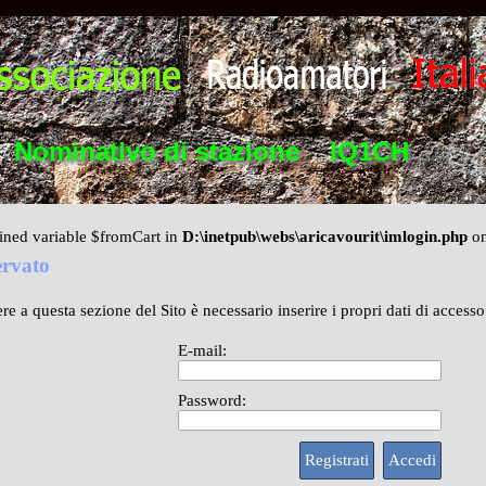
Nominativo di stazione    IQ1CH
ined variable $fromCart in
D:\inetpub\webs\aricavourit\imlogin.php
on
ervato
re a questa sezione del Sito è necessario inserire i propri dati di access
E-mail:
Password: