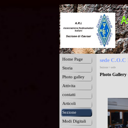
Home Page
sede C.O.C
Storia
Sezione > sede
Photo Gallery d
Photo galley
Attivita
contatti
Articoli
Sezione
Modi Digitali