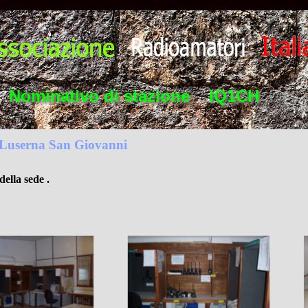
Nominativo di stazione    IQ1CH
 Luserna San Giovanni
ella sede .